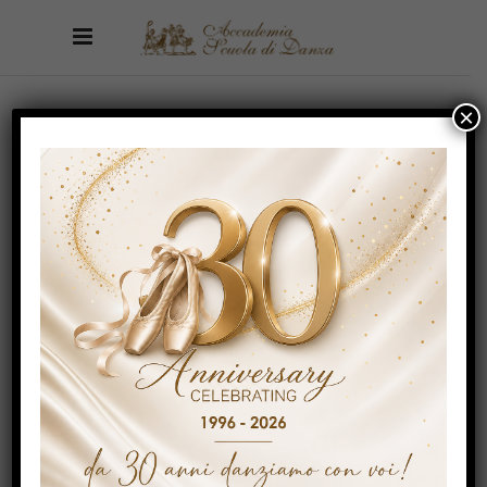
×
ARCHIVE
Home
/
Ballet