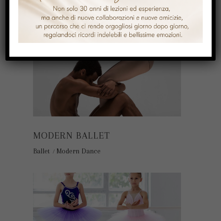
URBAN DANCE
Ballet
Modern Dance
MODERN BALLET
Ballet
Modern Dance