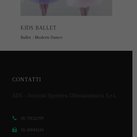
KIDS BALLET
Ballet
Modern Dance
CONTATTI
ADS – Società Sportiva Dilettantistica S.r.l.
02 70122709
02 40043245