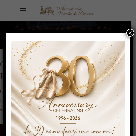
GALLERIA
×
GALLERIA
FOTOGRAFICA
Gli scatti più belli ed emozionanti
fatti durante saggi e
lezioni. Le foto che immortalano
momenti, passione,
sforzo e tanto amore per la danza.