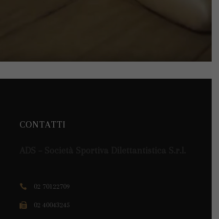
CONTATTI
ADS – Società Sportiva Dilettantistica S.r.l.
02 70122709
02 40043245