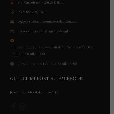
Via Mameli n.3 – 20129 Milano
PIVA: 06270980961
segreteria@accademiascuoladidanza.it
adssocsportivadil@cgn.legalmail.it
lunedì - martedì e mercoledì dalle 15:30 alle 17:00 e
dalle 18:00 alle 20:00
giovedì e venerdì dalle 15:30 alle 20:00
GLI ULTIMI POST SU FACEBOOK
[custom-facebook-feed feed=1]