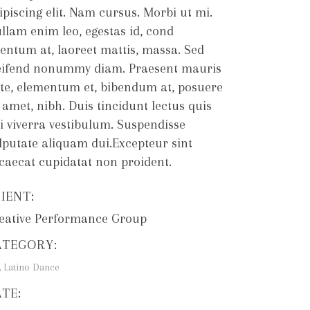
ipiscing elit. Nam cursus. Morbi ut mi.
llam enim leo, egestas id, cond
entum at, laoreet mattis, massa. Sed
eifend nonummy diam. Praesent mauris
te, elementum et, bibendum at, posuere
t amet, nibh. Duis tincidunt lectus quis
i viverra vestibulum. Suspendisse
lputate aliquam dui.Excepteur sint
caecat cupidatat non proident.
IENT:
eative Performance Group
ATEGORY:
Latino Dance
ATE: