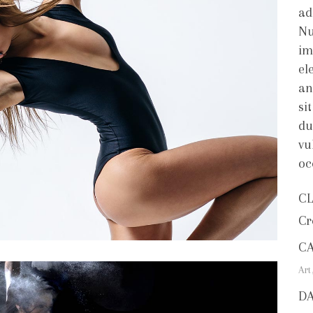
ad
Nu
im
el
an
si
du
vu
oc
CL
Cr
C
Art
D