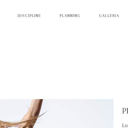
DISCIPLINE
PLANNING
GALLERIA
WANDERLUST
Home
/
Art
/
Latino Dance
/
Wanderlust
P
Lo